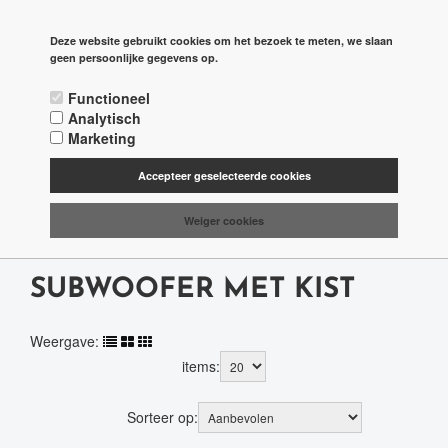
check
ADVIES OP MAAT
Deze website gebruikt cookies om het bezoek te meten, we slaan

geen persoonlijke gegevens op.
shopping_cart
SNEL GELEVERD
Functioneel
Analytisch
https
ONLINE VEILIG & SNEL BETALEN
Marketing
place
ASSEN
Accepteer geselecteerde cookies
Weiger cookies
Subwoofers /
Hertz /
SUBWOOFER MET KIST
Weergave:
items:
Sorteer op: