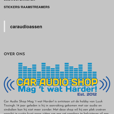
STICKERS/ RAAMSTREAMERS
caraudioassen
OVER ONS
Car Audio Shop Mag ´t wat Harder! is ontstaan uit de hobby van Luuk
Tissingh. 14 jaar geleden is hij in aanraking gekomen met car audio en
sindsdien kan hij niet meer zonder. Met deze shop wil hij een plek creëren
waarbij je rustig kunt gaan zitten om een set speakers te beluisteren of een