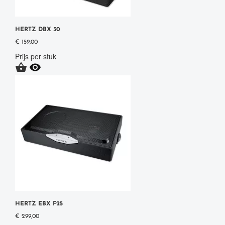
HERTZ DBX 30
€ 159,00
Prijs per stuk


HERTZ EBX F25
€ 299,00