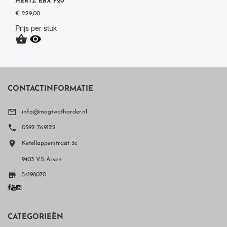
HERTZ EBX F20
€ 229,00
Prijs per stuk


CONTACTINFORMATIE

info@magtwatharder.nl

0592-769122

Ketellapperstraat 3c
9403 VS Assen

54198070
CATEGORIEËN