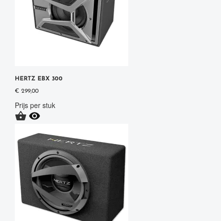
HERTZ EBX 300
€ 299,00
Prijs per stuk

