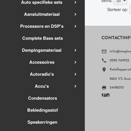
items:
Auto specifieke sets
Sorteer op:
Aansluitmateriaal
Processors en DSP's
Complete Bass sets
CONTACTINF
Dempingsmateriaal

info@magtwa

Accessoires
0592-769122

Ketellapperst
Autoradio's
9403 VS Asse
Accu's

54198070
Condensators
Bekledingsstof
Speakerringen