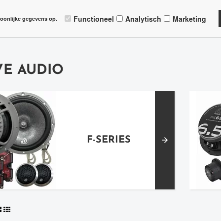
shopping_cart
https
VIES OP MAAT
SNEL GELEVERD
ONLIN
Functioneel
Analytisch
Marketing
oonlijke gegevens op.
VE AUDIO
F-SERIES
