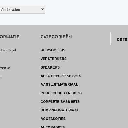
ORMATIE
CATEGORIEËN
cara
SUBWOOFERS
tharder.nl
VERSTERKERS
SPEAKERS
raat 3c
AUTO SPECIFIEKE SETS
n
AANSLUITMATERIAAL
PROCESSORS EN DSP'S
COMPLETE BASS SETS
DEMPINGSMATERIAAL
ACCESSOIRES
AUTORADIO'S